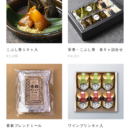
こぶし巻１０ヶ入
笹巻・こぶし巻 各５ヶ詰合せ
¥3,456
¥4,212
香穀ブレンドミール
ワインプリン６ヶ入