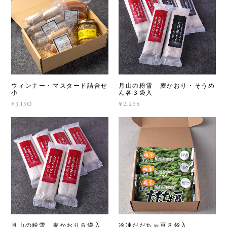
ウィンナー・マスタード詰合せ
月山の粉雪 麦かおり・そうめ
小
ん各３袋入
¥3,190
¥2,268
月山の粉雪 麦かおり６袋入
冷凍だだちゃ豆３袋入