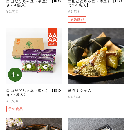
白山だだちゃ豆（早生）【180
白山だだちゃ豆（本豆）【180
ｇ×４袋入】
ｇ×４袋入】
¥2,538
¥2,538
予約商品
白山だだちゃ豆（晩生）【180
笹巻１０ヶ入
ｇ×4袋入】
¥4,644
¥2,538
予約商品