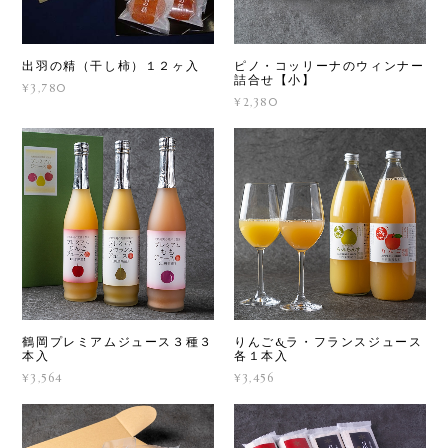
出羽の精（干し柿）１２ヶ入
ピノ・コッリーナのウィンナー
詰合せ【小】
¥3,780
¥2,380
鶴岡プレミアムジュース３種３
りんご&ラ・フランスジュース
本入
各１本入
¥3,564
¥3,456