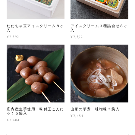
だだちゃ豆アイスクリーム８ヶ
アイスクリーム３種詰合せ８ヶ
入
入
¥2,592
¥2,592
庄内産生芋使用 味付玉こんに
山形の芋煮 味噌味３袋入
ゃく５袋入
¥2,484
¥2,484