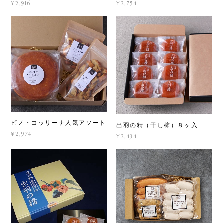
¥2,916
¥2,754
ピノ・コッリーナ人気アソート
出羽の精（干し柿）８ヶ入
¥2,974
¥2,434