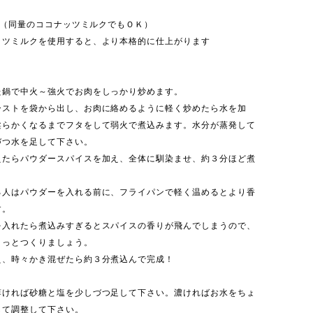
ml（同量のココナッツミルクでもＯＫ）
ツミルクを使用すると、より本格的に仕上がります
た鍋で中火～強火でお肉をしっかり炒めます。
ーストを袋から出し、お肉に絡めるように軽く炒めたら水を加
柔らかくなるまでフタをして弱火で煮込みます。水分が蒸発して
づつ水を足して下さい。
えたらパウダースパイスを加え、全体に馴染ませ、約３分ほど煮
る人はパウダーを入れる前に、フライパンで軽く温めるとより香
す。
を入れたら煮込みすぎるとスパイスの香りが飛んでしまうので、
さっとつくりましょう。
え、時々かき混ぜたら約３分煮込んで完成！
薄ければ砂糖と塩を少しづつ足して下さい。濃ければお水をちょ
して調整して下さい。