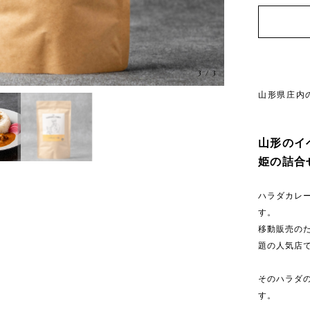
3
/
3
山形県庄内
山形のイ
姫の詰合
ハラダカレ
す。
移動販売の
題の人気店
そのハラダ
す。