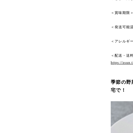
＜賞味期限
＜発送可能
＜アレルギー
＜配送・送
https://zsun
季節の野
宅で！