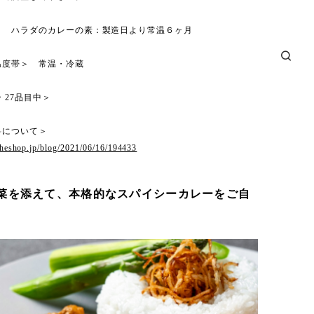
＞ ハラダのカレーの素：製造日より常温６ヶ月
温度帯＞ 常温・冷蔵
 27品目中＞
料について＞
.theshop.jp/blog/2021/06/16/194433
菜を添えて、本格的なスパイシーカレーをご自