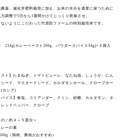
減農薬、減化学肥料栽培に加え、お米の水分を適度に保つために
風力調整で5日から1週間かけてじっくり乾燥させ、
さないようにこだわった竹原田ファームの特別栽培米です。
 234g(カレーペースト200g、パウダースパイス34g)×３袋入
ースト】たまねぎ、トマトピューレ、なたね油、しょうが、にん
ンシード、マスタードシード、カルダモンホール、クローブホー
(カシア)
スパイス】食塩、コリアンダー、クミン、砂糖、カルダモン、タ
、レッドペッパー、クローブ
もの／約４～５皿分＞
カレーの素
～500g（鶏肉、豚肉がおすすめ）