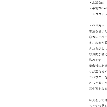
・水200ml
・牛乳200
※ココナッ
＜作り方＞
①油を引い
②カレーペ
え、お肉が
きたら少し
③お肉が煮
込みます。
※余裕のあ
りが立ちま
※パウダー
さっと煮て
④牛乳を加
味見をして
っとずつ足