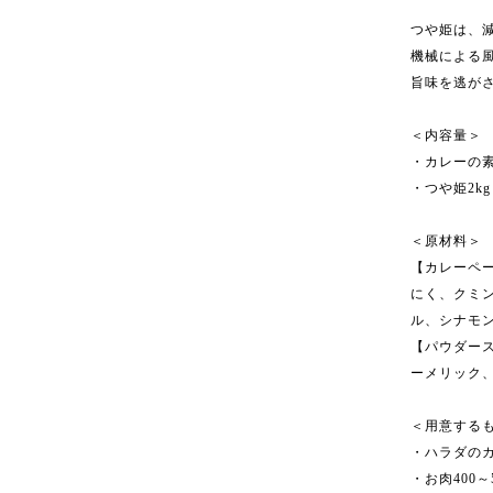
つや姫は、
機械による
旨味を逃が
＜内容量＞
・カレーの素
・つや姫2kg
＜原材料＞
【カレーペ
にく、クミ
ル、シナモン
【パウダー
ーメリック
＜用意する
・ハラダの
・お肉400