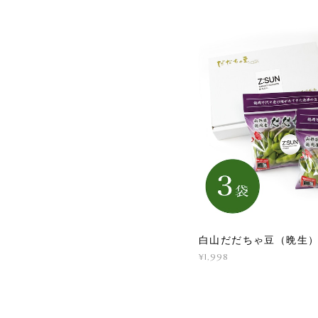
白山だだちゃ豆（晩生）
¥1,998