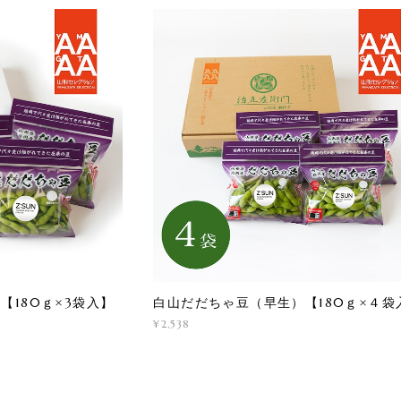
【180ｇ×3袋入】
白山だだちゃ豆（早生）【180ｇ×４袋
¥2,538