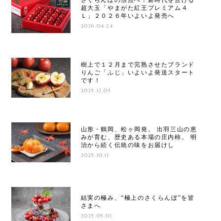
さくらんぼの頂点へ！新時代を告げる
超大玉「やまがた紅王プレミアム４
Ｌ」２０２６年いよいよ発売へ
2026.04.24
樹上で１２月まで完熟させたブランド
りんご「ふじ」いよいよ発送スタート
です！
2025.12.05
山形・鶴岡、松ヶ岡発。 出羽三山の恵
みが育む、歴史ある本場の庄内柿。 明
治から続く伝統の味をお届けし
2025.10.11
結実の極み、“極上のさくらんぼ”を皆
さまへ
2025.05.01