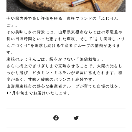
今や県内外で高い評価を得る、東根ブランドの「ふじりん
ご」。
その美味しさの背景には、山形県東根市ならではの寒暖差や
長い日照時間といった恵まれた環境、そして“より美味しいり
んごづくり”を追求し続ける生産者グループの情熱がありま
す。
東根のふじりんごは、袋をかけない「無袋栽培」。
さらに樹上でぎりぎりまで完熟させることで、太陽の光をし
っかり浴び、ビタミン・ミネラルが豊富に蓄えられます。糖
度が高く、甘味と酸味のバランスも絶妙です。
山形県東根市の熱心な生産者グループが育てた自慢の味を、
12月中旬までお届けいたします。