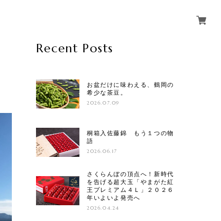
Recent Posts
お盆だけに味わえる、鶴岡の
希少な茶豆。
2026.07.09
桐箱入佐藤錦 もう１つの物
語
2026.06.17
さくらんぼの頂点へ！新時代
を告げる超大玉「やまがた紅
王プレミアム４Ｌ」２０２６
年いよいよ発売へ
2026.04.24