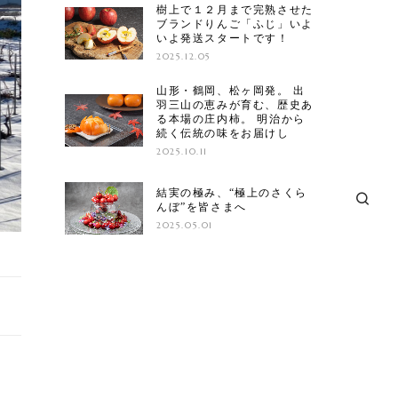
樹上で１２月まで完熟させた
ブランドりんご「ふじ」いよ
いよ発送スタートです！
2025.12.05
山形・鶴岡、松ヶ岡発。 出
羽三山の恵みが育む、歴史あ
る本場の庄内柿。 明治から
続く伝統の味をお届けし
2025.10.11
結実の極み、“極上のさくら
んぼ”を皆さまへ
2025.05.01