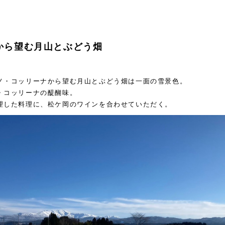
から望む月山とぶどう畑
ノ・コッリーナから望む月山とぶどう畑は一面の雪景色。
・コッリーナの醍醐味。
理した料理に、松ケ岡のワインを合わせていただく。