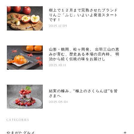
樹上で１２月まで完熟させたブランド
りんご「ふじ」いよいよ発送スタート
です！
2025.12.05
山形・鶴岡、松ヶ岡発。 出羽三山の恵
みが育む、歴史ある本場の庄内柿。 明
治から続く伝統の味をお届けし
2025.10.11
結実の極み、“極上のさくらんぼ”を皆
さまへ
2025.05.01
CATEGORIES
やまがたグルメ