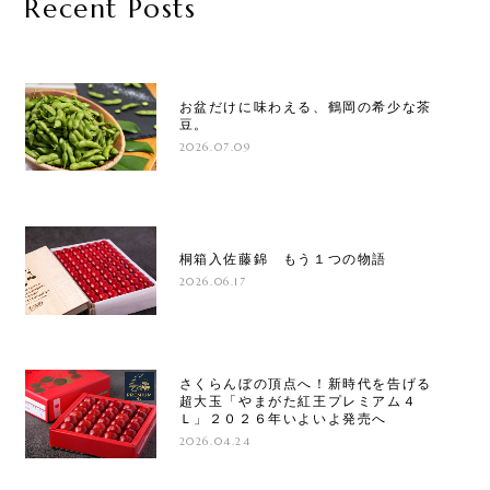
Recent Posts
お盆だけに味わえる、鶴岡の希少な茶
豆。
2026.07.09
桐箱入佐藤錦 もう１つの物語
2026.06.17
さくらんぼの頂点へ！新時代を告げる
超大玉「やまがた紅王プレミアム４
Ｌ」２０２６年いよいよ発売へ
2026.04.24