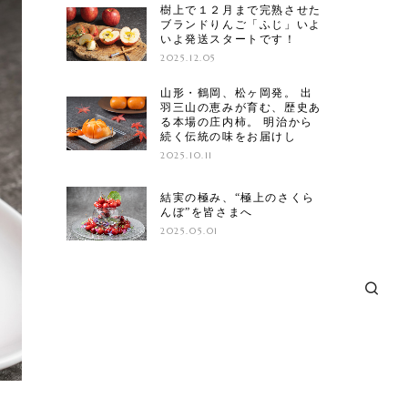
樹上で１２月まで完熟させた
ブランドりんご「ふじ」いよ
いよ発送スタートです！
2025.12.05
山形・鶴岡、松ヶ岡発。 出
羽三山の恵みが育む、歴史あ
る本場の庄内柿。 明治から
続く伝統の味をお届けし
2025.10.11
結実の極み、“極上のさくら
んぼ”を皆さまへ
2025.05.01