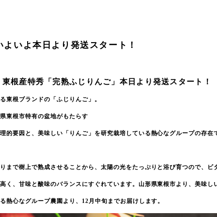
いよいよ本日より発送スタート！
、
東根産特秀「完熟ふじりんご」本日より発送スタート！
せる東根ブランドの「ふじりんご」。
形県東根市特有の盆地がもたらす
地理的要因と、
美味しい「りんご」を研究栽培している熱心なグループの存在
ぎりまで樹上で熟成させることから、太陽の光をたっぷりと浴び育つので、
ビ
が高く、甘味と酸味のバランスにすぐれています。山形県東根市より、美味し
る熱心なグループ農園より、12月中旬までお届けします。