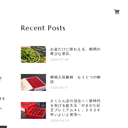
Recent Posts
お盆だけに味わえる、鶴岡の
希少な茶豆。
2026.07.09
桐箱入佐藤錦 もう１つの物
で
語
2026.06.17
タミ
さくらんぼの頂点へ！新時代
を告げる超大玉「やまがた紅
い
王プレミアム４Ｌ」２０２６
年いよいよ発売へ
2026.04.24