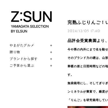
完熟ふじりんご！
2024/12/05 17:40
品評会受賞農園より
やまがたグルメ
今や県の内外にまで名を馳
贈り物
そのブランド力の礎は、山
ブランドから探す
ご予算から選ぶ
寒暖の差と日照時間などの
す。
無袋栽培にし、そしてぎり
ンミネラルが豊富で、糖度
「りんご」を研究栽培してい