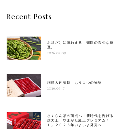
Recent Posts
お盆だけに味わえる、鶴岡の希少な茶
豆。
2026.07.09
桐箱入佐藤錦 もう１つの物語
2026.06.17
さくらんぼの頂点へ！新時代を告げる
超大玉「やまがた紅王プレミアム４
Ｌ」２０２６年いよいよ発売へ