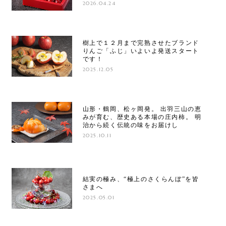
2026.04.24
樹上で１２月まで完熟させたブランド
りんご「ふじ」いよいよ発送スタート
です！
2025.12.05
山形・鶴岡、松ヶ岡発。 出羽三山の恵
みが育む、歴史ある本場の庄内柿。 明
治から続く伝統の味をお届けし
2025.10.11
結実の極み、“極上のさくらんぼ”を皆
さまへ
2025.05.01