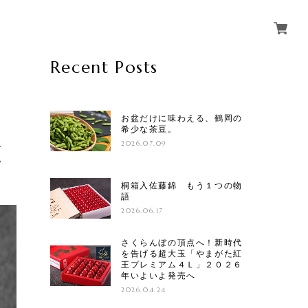
Recent Posts
お盆だけに味わえる、鶴岡の
希少な茶豆。
、
2026.07.09
。
桐箱入佐藤錦 もう１つの物
語
2026.06.17
さくらんぼの頂点へ！新時代
を告げる超大玉「やまがた紅
王プレミアム４Ｌ」２０２６
年いよいよ発売へ
2026.04.24