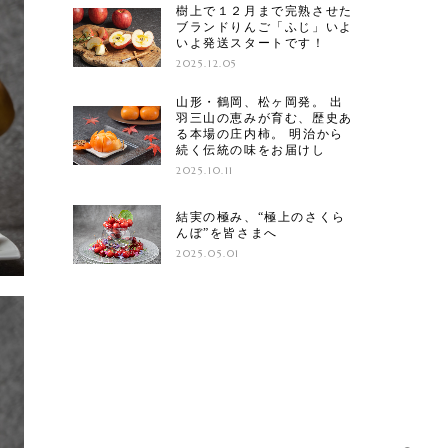
樹上で１２月まで完熟させた
ブランドりんご「ふじ」いよ
いよ発送スタートです！
2025.12.05
山形・鶴岡、松ヶ岡発。 出
羽三山の恵みが育む、歴史あ
る本場の庄内柿。 明治から
続く伝統の味をお届けし
2025.10.11
結実の極み、“極上のさくら
んぼ”を皆さまへ
2025.05.01