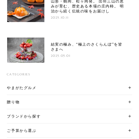
山形・鶴岡、松ヶ岡発。 出羽三山の恵
みが育む、歴史ある本場の庄内柿。 明
治から続く伝統の味をお届けし
2025.10.11
結実の極み、“極上のさくらんぼ”を皆
さまへ
2025.05.01
CATEGORIES
やまがたグルメ
贈り物
ブランドから探す
ご予算から選ぶ