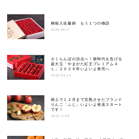
桐箱入佐藤錦 もう１つの物語
2026.06.17
さくらんぼの頂点へ！新時代を告げる
超大玉「やまがた紅王プレミアム４
Ｌ」２０２６年いよいよ発売へ
2026.04.24
樹上で１２月まで完熟させたブランド
りんご「ふじ」いよいよ発送スタート
です！
2025.12.05